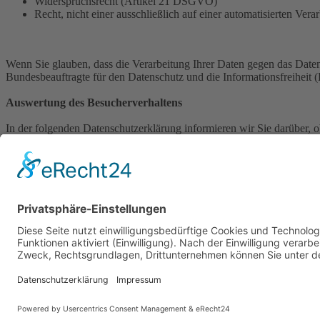
Widerspruchsrecht (Artikel 21 DSGVO)
Recht, nicht einer ausschließlich auf einer automatisierten 
Wenn Sie glauben, dass die Verarbeitung Ihrer Daten gegen das Datens
Bundesbeauftragte für den Datenschutz und die Informationsfreiheit
Auswertung des Besucherverhaltens
In der folgenden Datenschutzerklärung informieren wir Sie darüber,
können von Ihrem Verhalten auf dieser Website nicht auf Ihre Person
Datenschutzerklärung.
TLS-Verschlüsselung mit https
Wir verwenden https um Daten abhörsicher im Internet zu übertrage
Verschlüsselungsprotokoll zur sicheren Datenübertragung im Internet
Schloßsymbol links oben im Browser und der Verwendung des Schemas ht
Quelle: Erstellt mit dem Datenschutz Generator von AdSimple in Koo
Impressum
Datenschutz
nach oben