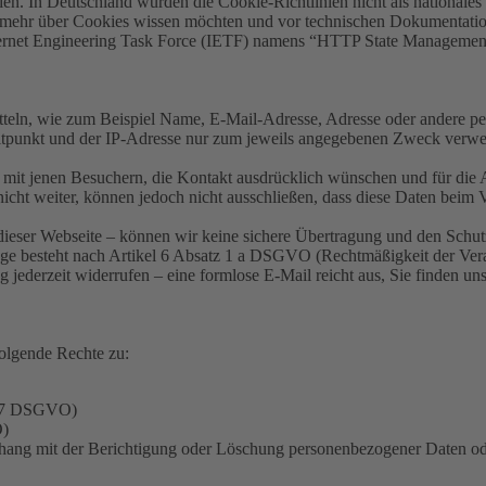
nien. In Deutschland wurden die Cookie-Richtlinien nicht als nationales
mehr über Cookies wissen möchten und vor technischen Dokumentatio
 Internet Engineering Task Force (IETF) namens “HTTP State Manageme
rmitteln, wie zum Beispiel Name, E-Mail-Adresse, Adresse oder andere
unkt und der IP-Adresse nur zum jeweils angegebenen Zweck verwende
 mit jenen Besuchern, die Kontakt ausdrücklich wünschen und für die 
cht weiter, können jedoch nicht ausschließen, dass diese Daten beim 
dieser Webseite – können wir keine sichere Übertragung und den Schutz
age besteht nach Artikel 6 Absatz 1 a DSGVO (Rechtmäßigkeit der Verar
jederzeit widerrufen – eine formlose E-Mail reicht aus, Sie finden u
olgende Rechte zu:
l 17 DSGVO)
O)
nhang mit der Berichtigung oder Löschung personenbezogener Daten o