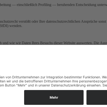
Verarbeitung — einschließlich Profiling — beruhenden Entscheidung un
chutzrecht verstößt oder Ihre datenschutzrechtlichen Ansprüche sonst i
 (BfDI) wenden.
 ob und wie wir Daten Ihres Besuchs dieser Website auswerten. Die Au
 schließen. Mehr über Möglichkeiten dieser Auswertung der Besuchsdat
n (Datenschutz durch Technikgestaltung Artikel 25 Absatz 1 DSGVO). 
 können wir den Schutz vertraulicher Daten sicherstellen. Sie erkenne
tps (anstatt http) als Teil unserer Internetadresse.
peration mit bauenwir.de