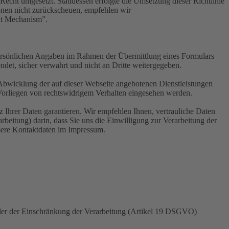
 Recht umgesetzt. Stattdessen erfolgte die Umsetzung dieser Richtlinie
nen nicht zurückscheuen, empfehlen wir
nt Mechanism”.
 persönlichen Angaben im Rahmen der Übermittlung eines Formulars
t, sicher verwahrt und nicht an Dritte weitergegeben.
Abwicklung der auf dieser Webseite angebotenen Dienstleistungen
Vorliegen von rechtswidrigem Verhalten eingesehen werden.
 Ihrer Daten garantieren. Wir empfehlen Ihnen, vertrauliche Daten
beitung) darin, dass Sie uns die Einwilligung zur Verarbeitung der
nsere Kontaktdaten im Impressum.
der der Einschränkung der Verarbeitung (Artikel 19 DSGVO)