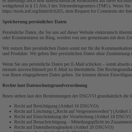
es allerdings noch sehr unterschiedliche Reaktionen auf diese Richtli
weitgehend in § 15 Abs.3 des Telemediengesetzes (TMG). Wenn Sie 
https://tools.ietf.org/html/rfc6265, dem Request for Comments der
Speicherung persönlicher Daten
Persönliche Daten, die Sie uns auf dieser Website elektronisch übe
oder Kommentaren im Blog, werden von uns gemeinsam mit dem Zeitp
Wir nutzen Ihre persönlichen Daten somit nur für die Kommunikation
und Produkte. Wir geben Ihre persönlichen Daten ohne Zustimmung ni
Wenn Sie uns persönliche Daten per E-Mail schicken – somit abseits 
niemals unverschlüsselt per E-Mail zu übermitteln. Die Rechtsgrundl
von Ihnen eingegebenen Daten geben. Sie können diesen Einwilligung 
Rechte laut Datenschutzgrundverordnung
Ihnen stehen laut den Bestimmungen der DSGVO grundsätzlich die f
Recht auf Berichtigung (Artikel 16 DSGVO)
Recht auf Löschung („Recht auf Vergessenwerden“) (Artike
Recht auf Einschränkung der Verarbeitung (Artikel 18 DSGV
Recht auf Benachrichtigung – Mitteilungspflicht im Zusamme
Recht auf Datenübertragbarkeit (Artikel 20 DSGVO)