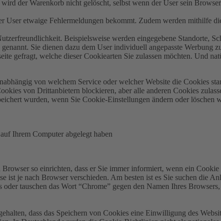
 wird der Warenkorb nicht gelöscht, selbst wenn der User sein Browserf
er User etwaige Fehlermeldungen bekommt. Zudem werden mithilfe dies
Nutzerfreundlichkeit. Beispielsweise werden eingegebene Standorte, Sc
nannt. Sie dienen dazu dem User individuell angepasste Werbung zu li
ite gefragt, welche dieser Cookiearten Sie zulassen möchten. Und natü
Unabhängig von welchem Service oder welcher Website die Cookies sta
ookies von Drittanbietern blockieren, aber alle anderen Cookies zulass
eichert wurden, wenn Sie Cookie-Einstellungen ändern oder löschen wo
s auf Ihrem Computer abgelegt haben
 Browser so einrichten, dass er Sie immer informiert, wenn ein Cookie
se ist je nach Browser verschieden. Am besten ist es Sie suchen die 
 oder tauschen das Wort “Chrome” gegen den Namen Ihres Browsers, z.
stgehalten, dass das Speichern von Cookies eine Einwilligung des Websi