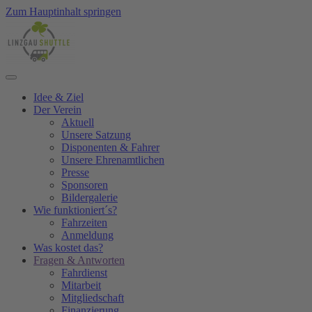
Zum Hauptinhalt springen
Idee & Ziel
Der Verein
Aktuell
Unsere Satzung
Disponenten & Fahrer
Unsere Ehrenamtlichen
Presse
Sponsoren
Bildergalerie
Wie funktioniert´s?
Fahrzeiten
Anmeldung
Was kostet das?
Fragen & Antworten
Fahrdienst
Mitarbeit
Mitgliedschaft
Finanzierung