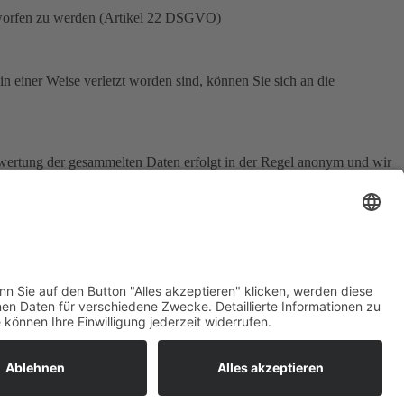
terworfen zu werden (Artikel 22 DSGVO)
n einer Weise verletzt worden sind, können Sie sich an die
swertung der gesammelten Daten erfolgt in der Regel anonym und wir
en zu widersprechen erfahren Sie in der folgenden
Durch den Einsatz von TLS (Transport Layer Security), einem
n die Benutzung dieser Absicherung der Datenübertragung am kleinen